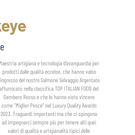
keye
te