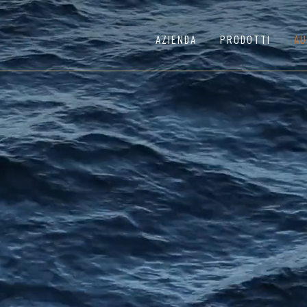
AZIENDA
PRODOTTI
AU
Specialità
Il Salmone Selvaggio del
Affidabilità
Lavorato in Italia al 100
Shop
Acquista online