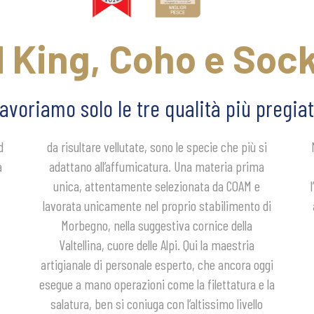
 King, Coho e Soc
avoriamo solo le tre qualità più pregia
d
i
r
a
a
o