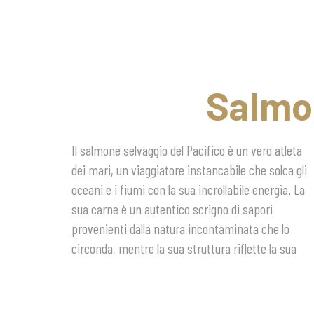
Salmon
Il salmone selvaggio del Pacifico è un vero atleta
vita avventurosa plasmata dalla potenza degli
salmone selvaggio porta con sé una ricca
dei mari, un viaggiatore instancabile che solca gli
elementi naturali. Con un contenuto di grassi
dotazione di minerali e vitamine essenziali,
oceani e i fiumi con la sua incrollabile energia. La
saturi estremamente basso, le carni del salmone
offrendo un vero e proprio concentrato di salute e
sua carne è un autentico scrigno di sapori
selvaggio sono ricche di acidi grassi polinsaturi
provenienti dalla natura incontaminata che lo
Omega-3, fondamentali per il nostro benessere
circonda, mentre la sua struttura riflette la sua
fisico e mentale. Oltre a questi preziosi nutrienti, il