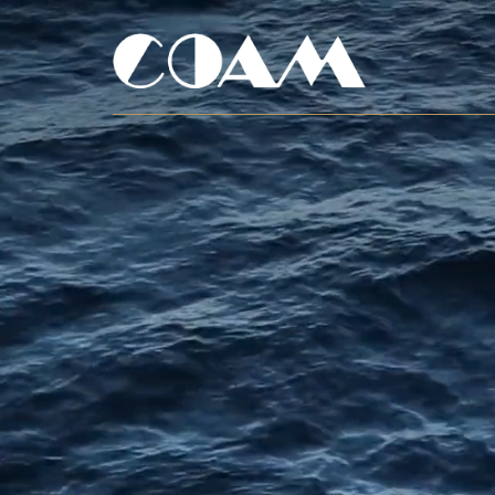
HOME
AZIENDA
LAVORATO IN ITALIA AL 100%
SOSTENIBILITÀ
PRODOTTI
AUTENTICO SALMONE SELVAGGIO
FIORETTO DI SALMONE SELVAGGIO
PUNTI VENDITA