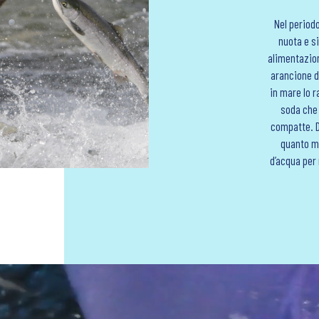
Nel period
nuota e s
alimentazion
arancione de
in mare lo 
soda che 
compatte. Do
quanto mi
d’acqua per 