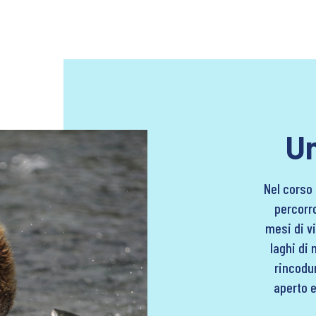
Un
Nel corso 
percorro
mesi di vi
laghi di 
rincodur
aperto e