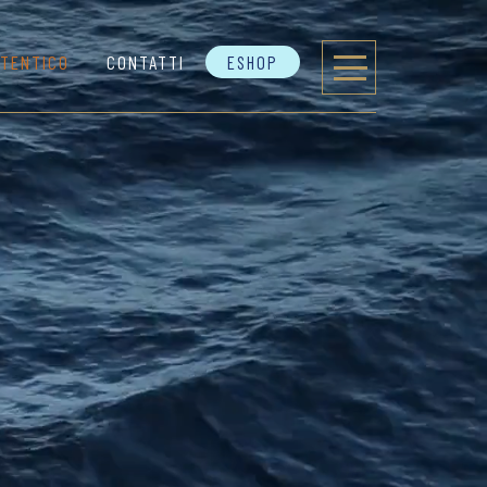
TENTICO
CONTATTI
ESHOP
 Pacifico
%