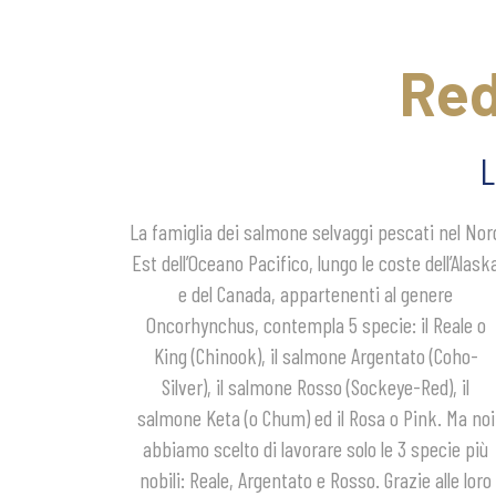
Red
L
La famiglia dei salmone selvaggi pescati nel Nor
da risultare vellutate, sono le specie che più s
Maestria artigiana e tecnologia d’avanguardia pe
Est dell’Oceano Pacifico, lungo le coste dell’Alask
adattano all’affumicatura. Una materia prim
prodotti dalle qualità eccelse, che hanno vals
e del Canada, appartenenti al genere
unica, attentamente selezionata da COAM e
l’ingresso del nostro Salmone Selvaggio Argentato
Oncorhynchus, contempla 5 specie: il Reale o
lavorata unicamente nel proprio stabilimento di
affumicato nella classifica TOP ITALIAN FOOD del
King (Chinook), il salmone Argentato (Coho-
Morbegno, nella suggestiva cornice della
Gambero Rosso e che lo hanno visto vincere
Silver), il salmone Rosso (Sockeye-Red), il
Valtellina, cuore delle Alpi. Qui la maestria
come “Miglior Pesce” nel Luxury Quality Awards
salmone Keta (o Chum) ed il Rosa o Pink. Ma noi
artigianale di personale esperto, che ancora oggi
2023. Traguardi importanti ma che ci spingono
abbiamo scelto di lavorare solo le 3 specie più
esegue a mano operazioni come la filettatura e la
ad impegnarci sempre più per tenere alti quei
nobili: Reale, Argentato e Rosso. Grazie alle loro
salatura, ben si coniuga con l’altissimo livello
valori di qualità e artigianalità tipici delle