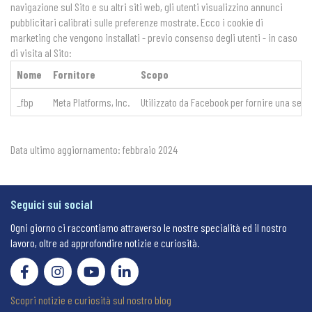
navigazione sul Sito e su altri siti web, gli utenti visualizzino annunci
pubblicitari calibrati sulle preferenze mostrate. Ecco i cookie di
marketing che vengono installati - previo consenso degli utenti - in caso
di visita al Sito:
Nome
Fornitore
Scopo
_fbp
Meta Platforms, Inc.
Utilizzato da Facebook per fornire una serie
Data ultimo aggiornamento: febbraio 2024
Seguici sui social
Ogni giorno ci raccontiamo attraverso le nostre specialità ed il nostro
lavoro, oltre ad approfondire notizie e curiosità.
Scopri notizie e curiosità sul nostro blog