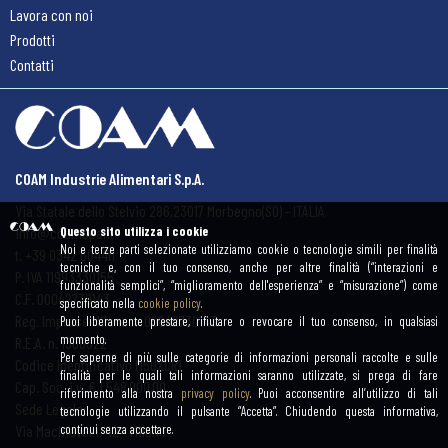
Lavora con noi
Prodotti
Contatti
COAM Industrie Alimentari S.p.A.
Via Statale dello Stelvio 286,
23017 Morbegno(SO) - ITALIA
info@coamspa.it
Questo sito utilizza i cookie
Noi e terze parti selezionate utilizziamo cookie o tecnologie simili per finalità
t. +39 0342 604411
tecniche e, con il tuo consenso, anche per altre finalità (“interazioni e
P. IVA 11993330155
funzionalità semplici”, “miglioramento dell'esperienza” e “misurazione”) come
C.F. 00042730143
specificato nella
cookie policy
.
Reg. Imprese Milano n. 00042730143
Puoi liberamente prestare, rifiutare o revocare il tuo consenso, in qualsiasi
momento.
R.E.A. n. 1306322
Per saperne di più sulle categorie di informazioni personali raccolte e sulle
Codice Identificativo M5UXCR1
finalità per le quali tali informazioni saranno utilizzate, si prega di fare
Cap. Soc. i.v. € 1.548.000,00
riferimento alla nostra
privacy policy
. Puoi acconsentire all’utilizzo di tali
Sede Legale:
tecnologie utilizzando il pulsante “Accetta”. Chiudendo questa informativa,
Via Machiavelli, 42 - Milano
continui senza accettare.