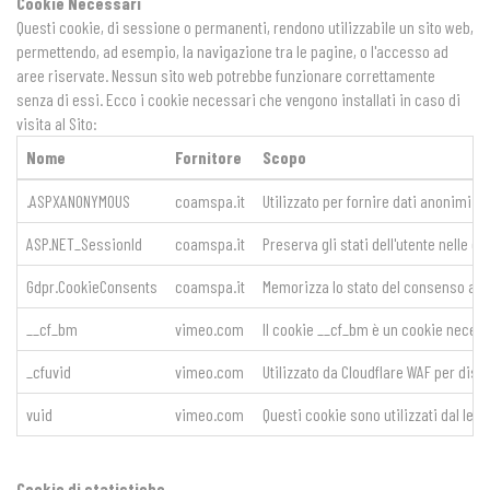
Cookie Necessari
Questi cookie, di sessione o permanenti, rendono utilizzabile un sito web,
permettendo, ad esempio, la navigazione tra le pagine, o l'accesso ad
aree riservate. Nessun sito web potrebbe funzionare correttamente
senza di essi. Ecco i cookie necessari che vengono installati in caso di
visita al Sito:
Nome
Fornitore
Scopo
.ASPXANONYMOUS
coamspa.it
Utilizzato per fornire dati anonimi de
ASP.NET_SessionId
coamspa.it
Preserva gli stati dell'utente nelle di
Gdpr.CookieConsents
coamspa.it
Memorizza lo stato del consenso ai c
__cf_bm
vimeo.com
Il cookie __cf_bm è un cookie necessa
_cfuvid
vimeo.com
Utilizzato da Cloudflare WAF per dist
vuid
vimeo.com
Questi cookie sono utilizzati dal lett
Cookie di statistiche