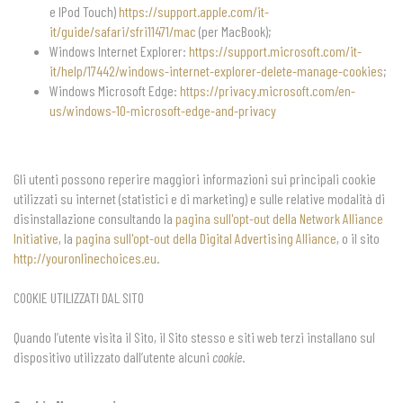
e IPod Touch)
https://support.apple.com/it-
it/guide/safari/sfri11471/mac
(per MacBook);
Windows Internet Explorer:
https://support.microsoft.com/it-
it/help/17442/windows-internet-explorer-delete-manage-cookies
;
Windows Microsoft Edge:
https://privacy.microsoft.com/en-
us/windows-10-microsoft-edge-and-privacy
Gli utenti possono reperire maggiori informazioni sui principali cookie
utilizzati su internet (statistici e di marketing) e sulle relative modalità di
disinstallazione consultando la
pagina sull'opt-out della Network Alliance
Initiative
, la
pagina sull'opt-out della Digital Advertising Alliance
, o il sito
http://youronlinechoices.eu
.
COOKIE UTILIZZATI DAL SITO
Quando l’utente visita il Sito, il Sito stesso e siti web terzi installano sul
dispositivo utilizzato dall’utente alcuni
cookie
.