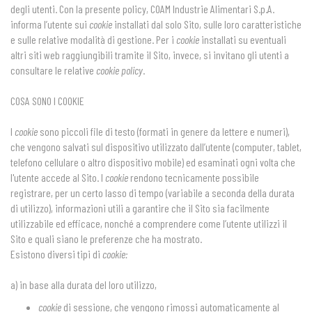
ESHOP
degli utenti. Con la presente policy, COAM Industrie Alimentari S.p.A.
informa l’utente sui
cookie
installati dal solo Sito, sulle loro caratteristiche
CONTATTI
e sulle relative modalità di gestione. Per i
cookie
installati su eventuali
altri siti web raggiungibili tramite il Sito, invece, si invitano gli utenti a
SEGUICI
consultare le relative
cookie policy
.
COSA SONO I COOKIE
I
cookie
sono piccoli file di testo (formati in genere da lettere e numeri),
che vengono salvati sul dispositivo utilizzato dall’utente (computer, tablet,
telefono cellulare o altro dispositivo mobile) ed esaminati ogni volta che
l'utente accede al Sito. I
cookie
rendono tecnicamente possibile
registrare, per un certo lasso di tempo (variabile a seconda della durata
di utilizzo), informazioni utili a garantire che il Sito sia facilmente
utilizzabile ed efficace, nonché a comprendere come l’utente utilizzi il
Sito e quali siano le preferenze che ha mostrato.
Esistono diversi tipi di
cookie:
a) in base alla durata del loro utilizzo,
cookie
di sessione, che vengono rimossi automaticamente al