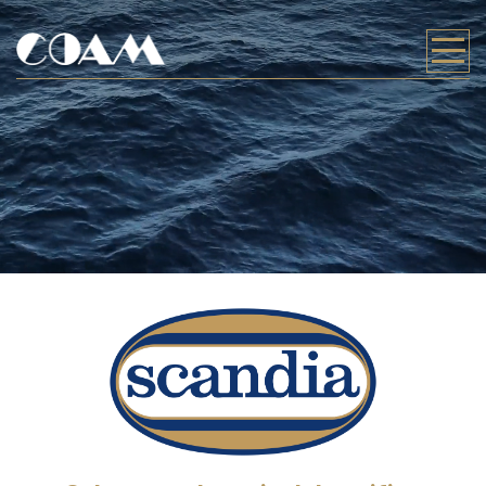
HOME
AZIENDA
LAVORATO IN ITALIA AL 100%
SOSTENIBILITÀ
PRODOTTI
AUTENTICO SALMONE SELVAGGIO
FIORETTO DI SALMONE SELVAGGIO
PUNTI VENDITA
NEWS
LAVORA CON NOI