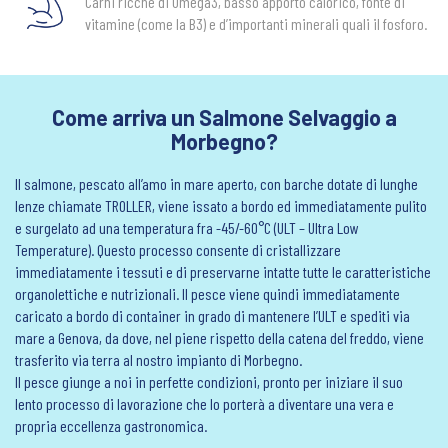
Carni ricche di Omega3, basso apporto calorico, fonte di
vitamine (come la B3) e d’importanti minerali quali il fosforo.
Come arriva un Salmone Selvaggio a
Morbegno?
Il salmone, pescato all’amo in mare aperto, con barche dotate di lunghe
lenze chiamate TROLLER, viene issato a bordo ed immediatamente pulito
e surgelato ad una temperatura fra -45/-60°C (ULT – Ultra Low
Temperature). Questo processo consente di cristallizzare
immediatamente i tessuti e di preservarne intatte tutte le caratteristiche
organolettiche e nutrizionali. Il pesce viene quindi immediatamente
caricato a bordo di container in grado di mantenere l’ULT e spediti via
mare a Genova, da dove, nel piene rispetto della catena del freddo, viene
trasferito via terra al nostro impianto di Morbegno.
Il pesce giunge a noi in perfette condizioni, pronto per iniziare il suo
lento processo di lavorazione che lo porterà a diventare una vera e
propria eccellenza gastronomica.