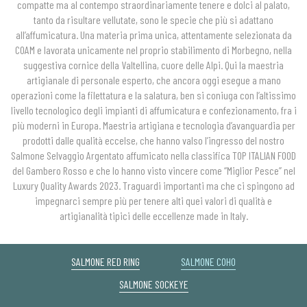
compatte ma al contempo straordinariamente tenere e dolci al palato,
tanto da risultare vellutate, sono le specie che più si adattano
all’affumicatura. Una materia prima unica, attentamente selezionata da
COAM e lavorata unicamente nel proprio stabilimento di Morbegno, nella
suggestiva cornice della Valtellina, cuore delle Alpi. Qui la maestria
artigianale di personale esperto, che ancora oggi esegue a mano
operazioni come la filettatura e la salatura, ben si coniuga con l’altissimo
livello tecnologico degli impianti di affumicatura e confezionamento, fra i
più moderni in Europa. Maestria artigiana e tecnologia d’avanguardia per
prodotti dalle qualità eccelse, che hanno valso l’ingresso del nostro
Salmone Selvaggio Argentato affumicato nella classifica TOP ITALIAN FOOD
del Gambero Rosso e che lo hanno visto vincere come “Miglior Pesce” nel
Luxury Quality Awards 2023. Traguardi importanti ma che ci spingono ad
impegnarci sempre più per tenere alti quei valori di qualità e
artigianalità tipici delle eccellenze made in Italy.
SALMONE RED RING
SALMONE COHO
SALMONE SOCKEYE