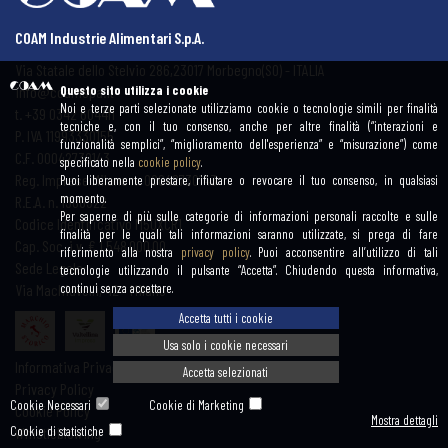
COAM Industrie Alimentari S.p.A.
Via Statale dello Stelvio 286,
23017 Morbegno(SO) - ITALIA
info@coamspa.it
Questo sito utilizza i cookie
Noi e terze parti selezionate utilizziamo cookie o tecnologie simili per finalità
t. +39 0342 604411
tecniche e, con il tuo consenso, anche per altre finalità (“interazioni e
P. IVA 11993330155
funzionalità semplici”, “miglioramento dell'esperienza” e “misurazione”) come
C.F. 00042730143
specificato nella
cookie policy
.
Reg. Imprese Milano n. 00042730143
Puoi liberamente prestare, rifiutare o revocare il tuo consenso, in qualsiasi
momento.
R.E.A. n. 1306322
Per saperne di più sulle categorie di informazioni personali raccolte e sulle
Codice Identificativo M5UXCR1
finalità per le quali tali informazioni saranno utilizzate, si prega di fare
Cap. Soc. i.v. € 1.548.000,00
riferimento alla nostra
privacy policy
. Puoi acconsentire all’utilizzo di tali
Sede Legale:
tecnologie utilizzando il pulsante “Accetta”. Chiudendo questa informativa,
Via Machiavelli, 42 - Milano
continui senza accettare.
Accetta tutti i cookie
Usa solo i cookie necessari
Informativa Privacy
Accetta selezionati
Privacy Policy
Cookie Necessari
Cookie di Marketing
Cookie Policy
Mostra dettagli
Whistleblowing
Cookie di statistiche