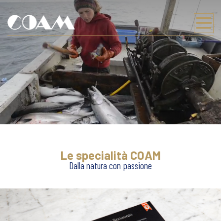
HOME
AZIENDA
LAVORATO IN ITALIA AL 100%
SOSTENIBILITÀ
PRODOTTI
AUTENTICO SALMONE SELVAGGIO
FIORETTO DI SALMONE SELVAGGIO
Le specialità COAM
Dalla natura con passione
PUNTI VENDITA
NEWS
LAVORA CON NOI